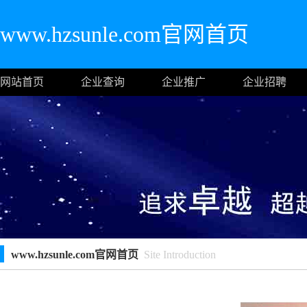
www.hzsunle.com官网首页
网站首页
企业查询
企业推广
企业招聘
www.hzsunle.com官网首页
Site Introduction