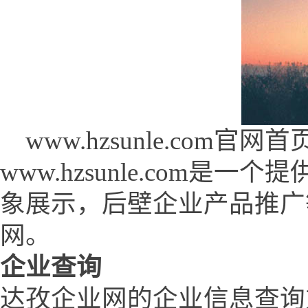
www.hzsunle.com官网首页 (
www.hzsunle.com
象展示，后壁企业产品推广
网。
企业查询
达孜企业网的企业信息查询