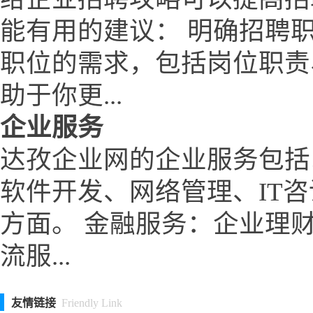
能有用的建议： 明确招聘
职位的需求，包括岗位职责
助于你更...
企业服务
达孜企业网的企业服务包括
软件开发、网络管理、IT
方面。 金融服务：企业理
流服...
友情链接
Friendly Link